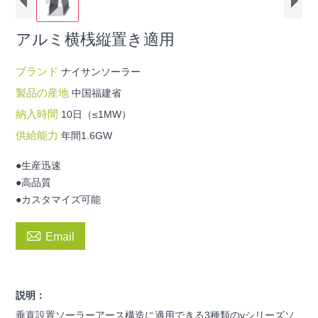
アルミ横桟縦置き適用
ブランド
ナイサンソーラー
製品の産地
中国福建省
納入時間
10日（≤1MW）
供給能力
年間1.6GW
●生産迅速
●高品質
●カスタマイズ可能

Email
説明：
垂直設置ソーラーアース構造に適用できる3種類のvシリーズソ