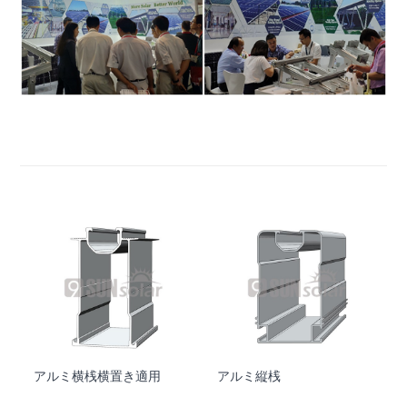
アルミ横桟横置き適用
アルミ縦桟