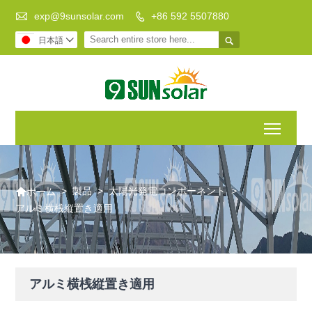

exp@9sunsolar.com
+86 592 5507880


日本語

Toggl

>
製品
>
太陽光発電コンポーネント
>
ホーム
アルミ横桟縦置き適用
アルミ横桟縦置き適用