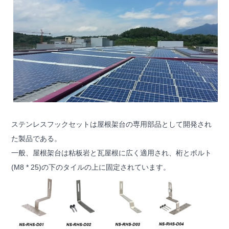
ステンレスフックセットは
屋根架台
の専用
部品
として開発され
た
製品である
。
一般
、
屋根架台は
粘板岩と瓦屋根に広く適用され、
桁とボルト
(M8 * 25)の下のタイルの上に固定されています。