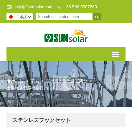

exp@9sunsolar.com
+86 592 5507880


日本語

Toggl

>
製品
>
屋根用太陽光発電架台
>
ホーム
太陽光発電屋根金具
>
ステンレスフックセット
ステンレスフックセット