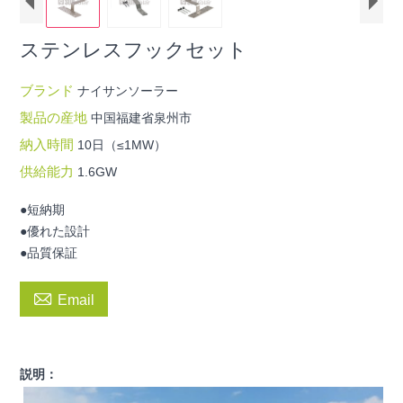
ステンレスフックセット
ブランド
ナイサンソーラー
製品の産地
中国福建省泉州市
納入時間
10日（≤1MW）
供給能力
1.6GW
●短納期
●優れた設計
●品質保証

Email
説明：